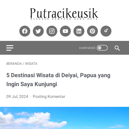
BERANDA
/
WISATA
5 Destinasi Wisata di Deiyai, Papua yang
Ingin Saya Kunjungi
09 Jul, 2024
Posting Komentar