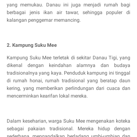
yang memukau. Danau ini juga menjadi rumah bagi
berbagai jenis ikan air tawar, sehingga populer di
kalangan penggemar memancing.
2.
Kampung Suku Mee
Kampung Suku Mee terletak di sekitar Danau Tigi, yang
dikenal dengan keindahan alamnya dan budaya
tradisionalnya yang kaya. Penduduk kampung ini tinggal
di rumah honai, rumah tradisional yang beratap daun
kering, yang memberikan perlindungan dari cuaca dan
mencerminkan kearifan lokal mereka.
Dalam keseharian, warga Suku Mee mengenakan koteka
sebagai pakaian tradisional. Mereka hidup dengan
sederhana, mengandalkan berladang umbi-umbian dan