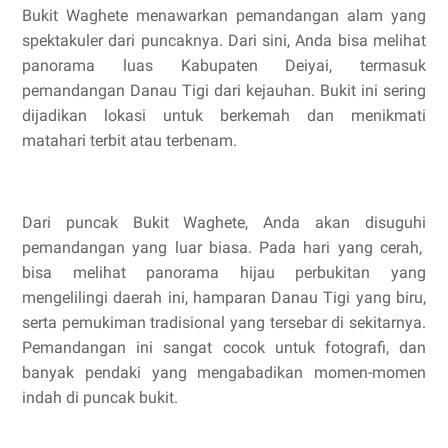
Bukit Waghete menawarkan pemandangan alam yang
spektakuler dari puncaknya. Dari sini, Anda bisa melihat
panorama luas Kabupaten Deiyai, termasuk
pemandangan Danau Tigi dari kejauhan. Bukit ini sering
dijadikan lokasi untuk berkemah dan menikmati
matahari terbit atau terbenam.
Dari puncak Bukit Waghete, Anda akan disuguhi
pemandangan yang luar biasa. Pada hari yang cerah,
bisa melihat panorama hijau perbukitan yang
mengelilingi daerah ini, hamparan Danau Tigi yang biru,
serta pemukiman tradisional yang tersebar di sekitarnya.
Pemandangan ini sangat cocok untuk fotografi, dan
banyak pendaki yang mengabadikan momen-momen
indah di puncak bukit.