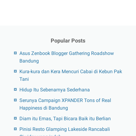
Popular Posts
Asus Zenbook Blogger Gathering Roadshow
Bandung
Kura-kura dan Kera Mencuri Cabai di Kebun Pak
Tani
Hidup Itu Sebenarnya Sederhana
Serunya Campaign XPANDER Tons of Real
Happiness di Bandung
Diam itu Emas, Tapi Bicara Baik itu Berlian
Pinisi Resto Glamping Lakeside Rancabali