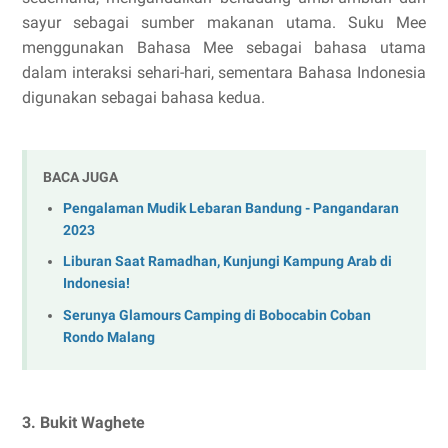
sayur sebagai sumber makanan utama. Suku Mee
menggunakan Bahasa Mee sebagai bahasa utama
dalam interaksi sehari-hari, sementara Bahasa Indonesia
digunakan sebagai bahasa kedua.
BACA JUGA
Pengalaman Mudik Lebaran Bandung - Pangandaran
2023
Liburan Saat Ramadhan, Kunjungi Kampung Arab di
Indonesia!
Serunya Glamours Camping di Bobocabin Coban
Rondo Malang
3. Bukit Waghete