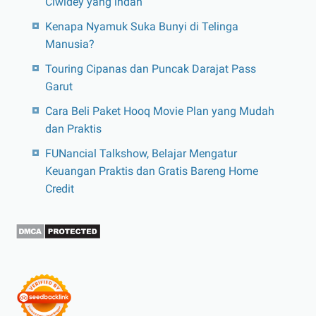
Ciwidey yang indah
Kenapa Nyamuk Suka Bunyi di Telinga
Manusia?
Touring Cipanas dan Puncak Darajat Pass
Garut
Cara Beli Paket Hooq Movie Plan yang Mudah
dan Praktis
FUNancial Talkshow, Belajar Mengatur
Keuangan Praktis dan Gratis Bareng Home
Credit