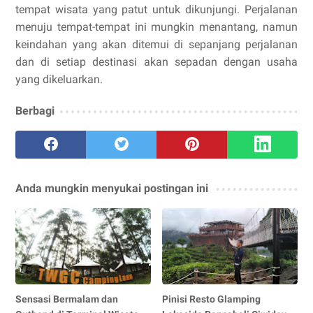
tempat wisata yang patut untuk dikunjungi. Perjalanan
menuju tempat-tempat ini mungkin menantang, namun
keindahan yang akan ditemui di sepanjang perjalanan
dan di setiap destinasi akan sepadan dengan usaha
yang dikeluarkan.
Berbagi
Anda mungkin menyukai postingan ini
Sensasi Bermalam dan
Pinisi Resto Glamping