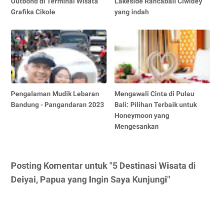
Outbond di Terminal Wisata
Lakeside Rancabali Ciwidey
Grafika Cikole
yang indah
Pengalaman Mudik Lebaran
Mengawali Cinta di Pulau
Bandung - Pangandaran 2023
Bali: Pilihan Terbaik untuk
Honeymoon yang
Mengesankan
Posting Komentar untuk "5 Destinasi Wisata di
Deiyai, Papua yang Ingin Saya Kunjungi"