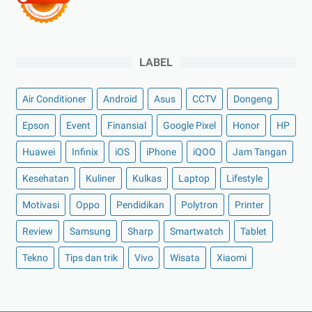
LABEL
Air Conditioner
Android
Asus
CCTV
Dongeng
Epson
Event
Finansial
Google Pixel
Honor
HP
Huawei
Infinix
iOS
iPhone
iQOO
Jam Tangan
Kesehatan
Kuliner
Kulkas
Laptop
Lifestyle
Motivasi
Oppo
Pendidikan
Polytron
Printer
Review
Samsung
Sharp
Smartwatch
Tablet
Tekno
Tips dan trik
Vivo
Wisata
Xiaomi