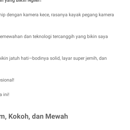
h yang Bikin Ngiler!
ship dengan kamera kece, rasanya kayak pegang kamera
 kemewahan dan teknologi tercanggih yang bikin saya
in jatuh hati—bodinya solid, layar super jernih, dan
esional!
 ini!
um, Kokoh, dan Mewah