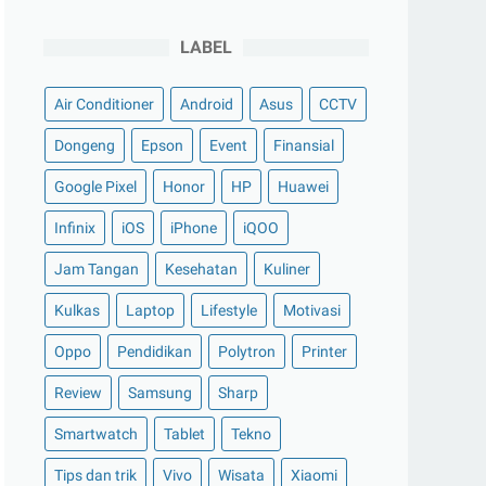
LABEL
Air Conditioner
Android
Asus
CCTV
Dongeng
Epson
Event
Finansial
Google Pixel
Honor
HP
Huawei
Infinix
iOS
iPhone
iQOO
Jam Tangan
Kesehatan
Kuliner
Kulkas
Laptop
Lifestyle
Motivasi
Oppo
Pendidikan
Polytron
Printer
Review
Samsung
Sharp
Smartwatch
Tablet
Tekno
Tips dan trik
Vivo
Wisata
Xiaomi