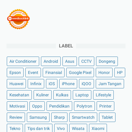
LABEL
Air Conditioner
Android
Asus
CCTV
Dongeng
Epson
Event
Finansial
Google Pixel
Honor
HP
Huawei
Infinix
iOS
iPhone
iQOO
Jam Tangan
Kesehatan
Kuliner
Kulkas
Laptop
Lifestyle
Motivasi
Oppo
Pendidikan
Polytron
Printer
Review
Samsung
Sharp
Smartwatch
Tablet
Tekno
Tips dan trik
Vivo
Wisata
Xiaomi