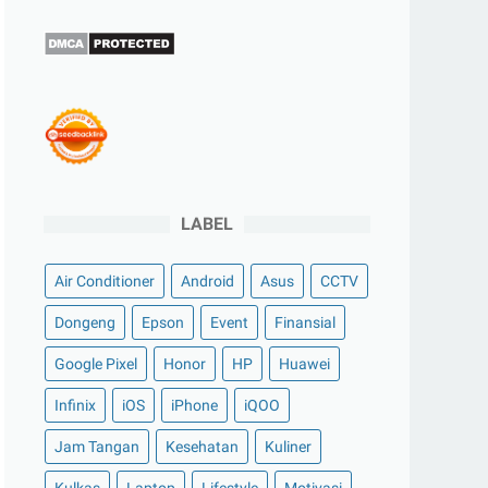
LABEL
Air Conditioner
Android
Asus
CCTV
Dongeng
Epson
Event
Finansial
Google Pixel
Honor
HP
Huawei
Infinix
iOS
iPhone
iQOO
Jam Tangan
Kesehatan
Kuliner