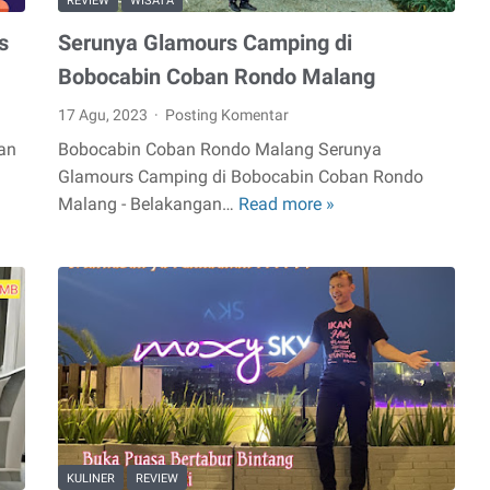
REVIEW
WISATA
s
Serunya Glamours Camping di
Bobocabin Coban Rondo Malang
17 Agu, 2023
Posting Komentar
an
Bobocabin Coban Rondo Malang Serunya
Glamours Camping di Bobocabin Coban Rondo
Malang - Belakangan…
Read more »
Serunya
Glamours
Camping
di
Bobocabin
Coban
Rondo
Malang
KULINER
REVIEW