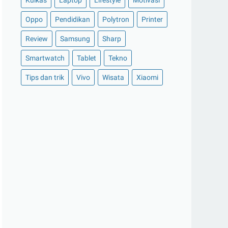
Kulkas
Laptop
Lifestyle
Motivasi
Oppo
Pendidikan
Polytron
Printer
Review
Samsung
Sharp
Smartwatch
Tablet
Tekno
Tips dan trik
Vivo
Wisata
Xiaomi