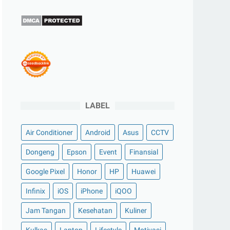
LABEL
Air Conditioner
Android
Asus
CCTV
Dongeng
Epson
Event
Finansial
Google Pixel
Honor
HP
Huawei
Infinix
iOS
iPhone
iQOO
Jam Tangan
Kesehatan
Kuliner