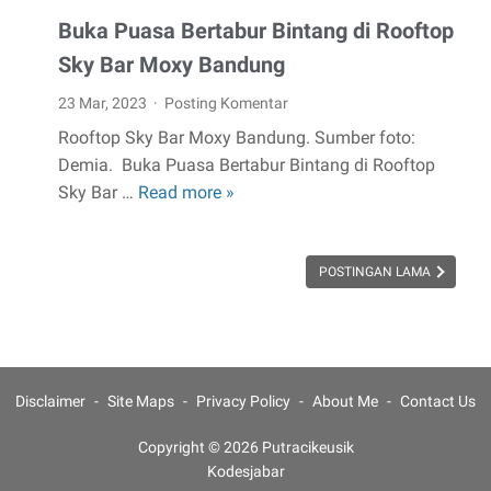
Buka Puasa Bertabur Bintang di Rooftop
Sky Bar Moxy Bandung
23 Mar, 2023
Posting Komentar
Rooftop Sky Bar Moxy Bandung. Sumber foto:
Demia. Buka Puasa Bertabur Bintang di Rooftop
Sky Bar …
Read more »
Buka
Puasa
Bertabur
POSTINGAN LAMA
Bintang
di
Rooftop
Sky
Bar
Disclaimer
Site Maps
Privacy Policy
About Me
Contact Us
Moxy
Bandung
Copyright ©
2026
Putracikeusik
Kodesjabar