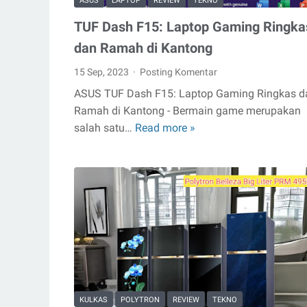
ASUS
LAPTOP
REVIEW
TEKNO
TUF Dash F15: Laptop Gaming Ringka
dan Ramah di Kantong
15 Sep, 2023
Posting Komentar
ASUS TUF Dash F15: Laptop Gaming Ringkas d
Ramah di Kantong - Bermain game merupakan
salah satu…
Read more »
TUF
Dash
F15:
Laptop
Gaming
Ringkas
dan
Ramah
di
Kantong
KULKAS
POLYTRON
REVIEW
TEKNO