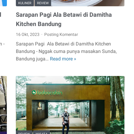
KULINER
REVIEW
l
Sarapan Pagi Ala Betawi di Damitha
Kitchen Bandung
16 Okt, 2023
Posting Komentar
n -
Sarapan Pagi Ala Betawi di Damitha Kitchen
…
Bandung - Nggak cuma punya masakan Sunda,
Bandung juga…
Read more »
Sarapan
Pagi
Ala
Betawi
di
Damitha
Kitchen
Bandung